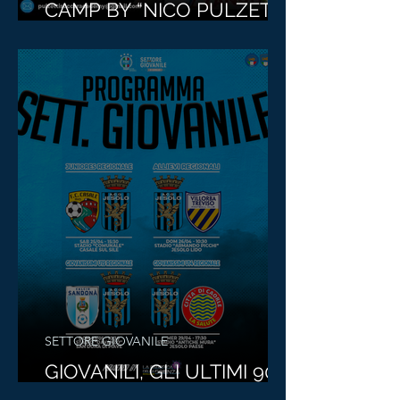
CAMP BY “NICO PULZETTI
SOCCER ACADEMY”!
SETTORE GIOVANILE
GIOVANILI, GLI ULTIMI 90':
FORZA JESOLO!!!