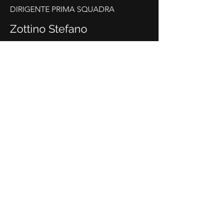
DIRIGENTE PRIMA SQUADRA
Zottino Stefano
ALTRI DIRIGENTI
A.C.D. JESOLO
ALNO GIANNI
BACCEGA MASSIMO
BACCHIN SIMONE