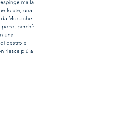
respinge ma la 
ue folate, una 
o da Moro che 
to poco, perchè 
on una 
 di destro e 
on riesce più a 