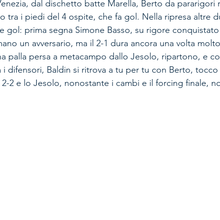
enezia, dal dischetto batte Marella, Berto da pararigori 
 tra i piedi del 4 ospite, che fa gol. Nella ripresa altre d
due gol: prima segna Simone Basso, su rigore conquistat
 mano un avversario, ma il 2-1 dura ancora una volta mol
una palla persa a metacampo dallo Jesolo, ripartono, e c
i difensori, Baldin si ritrova a tu per tu con Berto, tocco
 2-2 e lo Jesolo, nonostante i cambi e il forcing finale, n
 