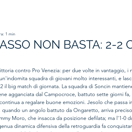
HOME
ORGANIGRAMMA
PRIMA SQUADRA
SETTORE
ra: 1 min
SSO NON BASTA: 2-2 
ittoria contro Pro Venezia: per due volte in vantaggio, i n
un'indomita squadra di giovani molto interessanti, e las
-2 il big match di giornata. La squadra di Soncin mantie
ene agganciata dal Campocroce, battuto sette giorni fa, 
ontinua a regalare buone emozioni. Jesolo che passa in
 quando un angolo battuto da Ongaretto, arriva precis
ommy Moro, che insacca da posizione defilata; ma l'1-0 du
genua dinamica difensiva della retroguardia fa conquistar