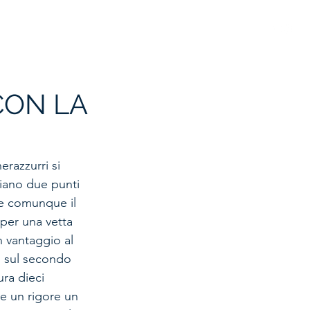
 GIOVANILE
STORIA
SPONSOR
MODULISTICA
CON LA
erazzurri si 
ciano due punti 
ne comunque il 
per una vetta 
 vantaggio al 
o sul secondo 
ra dieci 
e un rigore un 