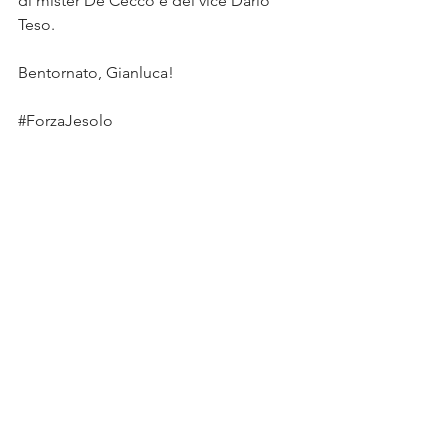
di mister De Cecco e del vice Dario 
Teso.
Bentornato, Gianluca!
#ForzaJesolo