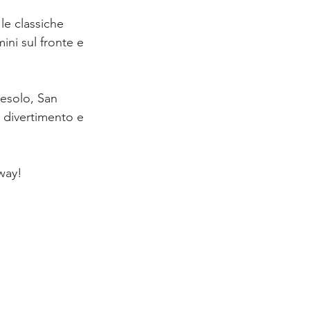
le classiche 
ni sul fronte e 
esolo, San 
, divertimento e 
Away!