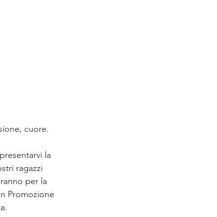
 GIOVANILE
STORIA
SPONSOR
MODULISTICA
sione, cuore.
resentarvi la 
tri ragazzi 
ranno per la 
 in Promozione 
a.