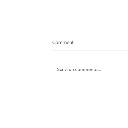
Commenti
Scrivi un commento...
VIGOR AVANTI, MA "BISCA"
LA RIPRENDE (1-1)