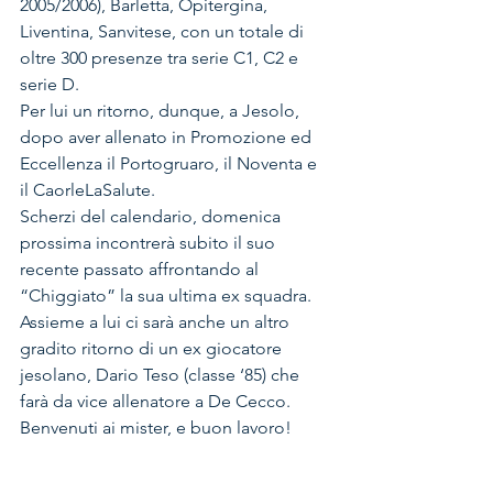
2005/2006), Barletta, Opitergina, 
Liventina, Sanvitese, con un totale di 
oltre 300 presenze tra serie C1, C2 e 
serie D. 
Per lui un ritorno, dunque, a Jesolo, 
dopo aver allenato in Promozione ed 
Eccellenza il Portogruaro, il Noventa e 
il CaorleLaSalute. 
Scherzi del calendario, domenica 
prossima incontrerà subito il suo 
recente passato affrontando al 
“Chiggiato” la sua ultima ex squadra. 
Assieme a lui ci sarà anche un altro 
gradito ritorno di un ex giocatore 
jesolano, Dario Teso (classe ‘85) che 
farà da vice allenatore a De Cecco. 
Benvenuti ai mister, e buon lavoro!