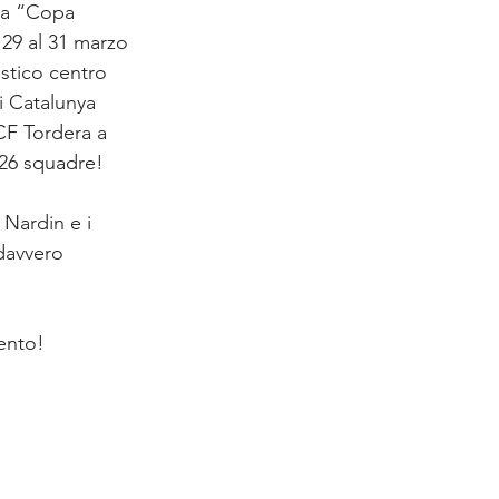
la “Copa 
 29 al 31 marzo 
astico centro 
i Catalunya 
CF Tordera a 
 26 squadre!
Nardin e i 
(davvero 
ento!