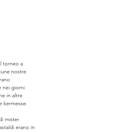
 GIOVANILE
STORIA
SPONSOR
MODULISTICA
l torneo a 
cune nostre 
rano 
nei giorni 
e in altre 
se kermesse.
 di mister 
taldi erano in 