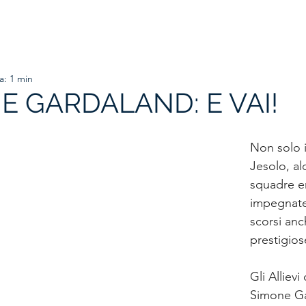
HOME
ORGANIGRAMMA
PRIMA SQUADRA
SETTORE
a: 1 min
E GARDALAND: E VAI!
Non solo i
Jesolo, al
squadre e
impegnate 
scorsi anch
prestigio
Gli Allievi
Simone Gas