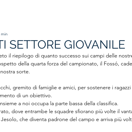
HOME
ORGANIGRAMMA
PRIMA SQUADRA
SETTORE
1 min
TI SETTORE GIOVANILE
o il riepilogo di quanto successo sui campi delle nostre 
ospetto della quarta forza del campionato, il Fossó, cade
 nostra sorte.
Picchi, gremito di famiglie e amici, per sostenere i ragazzi
imento di un obiettivo.
insieme a noi occupa la parte bassa della classifica.
ato, dove entrambe le squadre sfiorano più volte il vant
 Jesolo, che diventa padrone del campo e arriva più volte