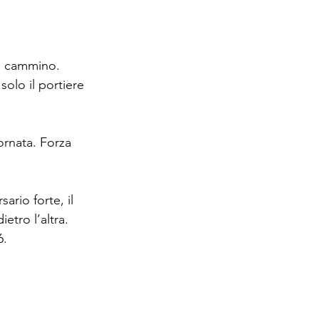
io cammino.
solo il portiere 
ornata. Forza 
ario forte, il 
etro l’altra. 
6.