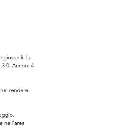
 GIOVANILE
STORIA
SPONSOR
MODULISTICA
giovanili. La 
 3-0. Ancora 4 
 nel rendere 
aggio.
 nell’area 