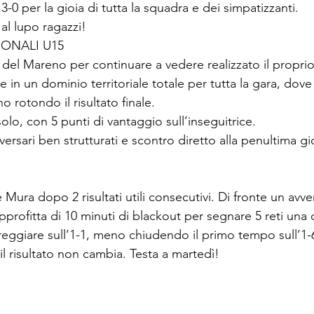
3-0 per la gioia di tutta la squadra e dei simpatizzanti.
 al lupo ragazzi!
IONALI U15
e del Mareno per continuare a vedere realizzato il propr
e in un dominio territoriale totale per tutta la gara, dove 
 rotondo il risultato finale.
solo, con 5 punti di vantaggio sull’inseguitrice.
vversari ben strutturati e scontro diretto alla penultima gi
e Mura dopo 2 risultati utili consecutivi. Di fronte un avvers
rofitta di 10 minuti di blackout per segnare 5 reti una di
reggiare sull’1-1, meno chiudendo il primo tempo sull’1-
 risultato non cambia. Testa a martedì!