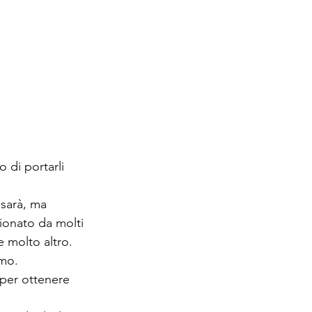
 GIOVANILE
STORIA
SPONSOR
MODULISTICA
 di portarli 
 sarà, ma 
ionato da molti 
 e molto altro.
mo. 
 per ottenere 