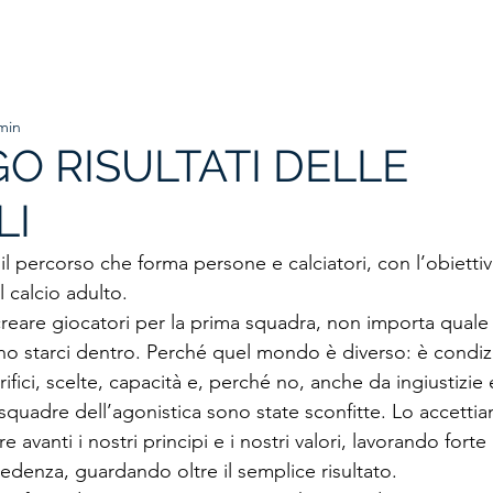
HOME
ORGANIGRAMMA
PRIMA SQUADRA
SETTORE
min
GO RISULTATI DELLE
LI
 il percorso che forma persone e calciatori, con l’obiettivo
 calcio adulto.
creare giocatori per la prima squadra, non importa quale
no starci dentro. Perché quel mondo è diverso: è condiz
crifici, scelte, capacità e, perché no, anche da ingiustizie
squadre dell’agonistica sono state sconfitte. Lo accettia
 avanti i nostri principi e i nostri valori, lavorando forte
edenza, guardando oltre il semplice risultato.