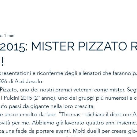
HOME
ORGANIGRAMMA
PRIMA SQUADRA
SETTORE
a: 1 min
 2015: MISTER PIZZATO 
!
i presentazioni e riconferme degli allenatori che faranno p
026 di Acd Jesolo.
 Pizzato, uno dei nostri oramai veterani come mister. Seg
i Pulcini 2015 (2º anno), uno dei gruppi più numerosi e c
o passi da gigante nella loro crescita.
e ancora molto da fare. “Thomas - dichiara il direttore 
vità per me. Abbiamo già lavorato quattro anni insieme. 
a una fede da portare avanti. Molti duelli per creare gioca