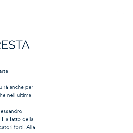
 GIOVANILE
STORIA
SPONSOR
MODULISTICA
RESTA
arte 
uirà anche per 
he nell’ultima 
Alessandro 
Ha fatto della 
tori forti. Alla 