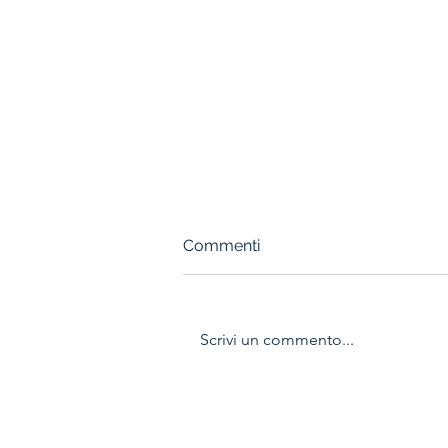
Commenti
Scrivi un commento...
IL CAPOLAVORO È
SERVITO: ALLIEVI SALVI!