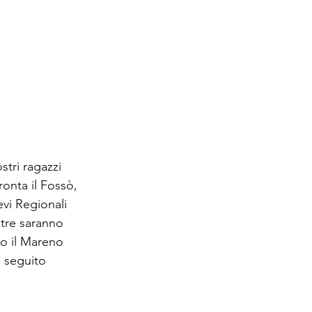
 GIOVANILE
STORIA
SPONSOR
MODULISTICA
tri ragazzi 
onta il Fossò, 
vi Regionali 
tre saranno 
ro il Mareno 
 seguito 