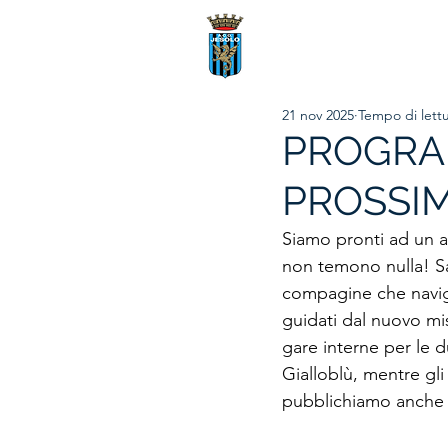
21 nov 2025
Tempo di lettu
PROGRA
PROSSI
Siamo pronti ad un al
non temono nulla! Sa
compagine che naviga 
guidati dal nuovo m
gare interne per le d
Gialloblù, mentre gl
pubblichiamo anche i