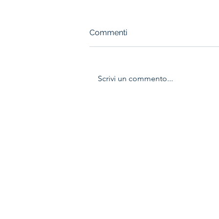
Commenti
Scrivi un commento...
IL CAPOLAVORO È
SERVITO: ALLIEVI SALVI!