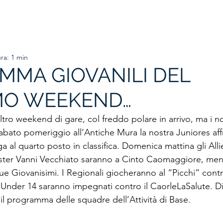
HOME
ORGANIGRAMMA
PRIMA SQUADRA
SETTORE
ra: 1 min
MMA GIOVANILI DEL
MO WEEKEND…
tro weekend di gare, col freddo polare in arrivo, ma i nos
bato pomeriggio all’Antiche Mura la nostra Juniores affr
al quarto posto in classifica. Domenica mattina gli Allie
ister Vanni Vecchiato saranno a Cinto Caomaggiore, men
ue Giovanisimi. I Regionali giocheranno al “Picchi” cont
i Under 14 saranno impegnati contro il CaorleLaSalute. Di
l programma delle squadre dell’Attività di Base.