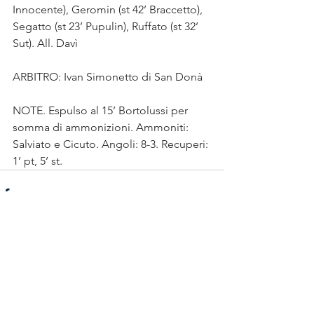
Innocente), Geromin (st 42’ Braccetto), 
Segatto (st 23’ Pupulin), Ruffato (st 32’ 
Sut). All. Davì
ARBITRO: Ivan Simonetto di San Donà
NOTE. Espulso al 15’ Bortolussi per 
somma di ammonizioni. Ammoniti: 
Salviato e Cicuto. Angoli: 8-3. Recuperi: 
1’ pt, 5’ st.
Mostra tutti
Post recenti