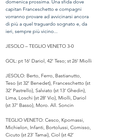
domenica prossima. Una sfida dove 
capitan Franceschetto e compagni 
vorranno provare ad avvicinarsi ancora 
di più a quel traguardo sognato e, da 
ieri, sempre più vicino...
JESOLO – TEGLIO VENETO 3-0
GOL: pt 16’ Dariol, 42’ Teso; st 26’ Miolli
JESOLO: Berto, Ferro, Bastianutto, 
Teso (st 32’ Benedet), Franceschetto (st 
32’ Pastrello), Salviato (st 13’ Ghedin), 
Lima, Loschi (st 28’ Vio), Miolli, Dariol 
(st 37’ Basso), Moro. All. Soncin
TEGLIO VENETO: Cesco, Kpomassi, 
Michielon, Infanti, Bortolussi, Comisso, 
Cicuto (st 23’ Tamai), Ciol (st 42’ 