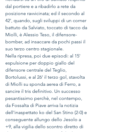
dal portiere e a ribadirlo a rete da 
posizione ravvicinata; ed il secondo al 
42', quando, sugli sviluppi di un corner 
battuto da Salviato, toccato di tacco da 
Miolli, è Alessio Teso, il difensore-
bomber, ad insaccare da pochi passi il 
suo terzo centro stagionale. 
Nella ripresa, poi due episodi: al 15' 
espulsione per doppio giallo del 
difensore centrale del Teglio, 
Bortolussi, e al 26' il terzo gol, stavolta 
di Miolli su sponda aerea di Ferro, a 
sancire il tris definitivo. Un successo 
pesantissimo perchè, nel contempo, 
da Fossalta di Piave arriva la notizia 
dell'inaspettato ko del San Stino (2-0) e 
conseguente allungo dello Jesolo a 
+9, alla vigilia dello scontro diretto di 