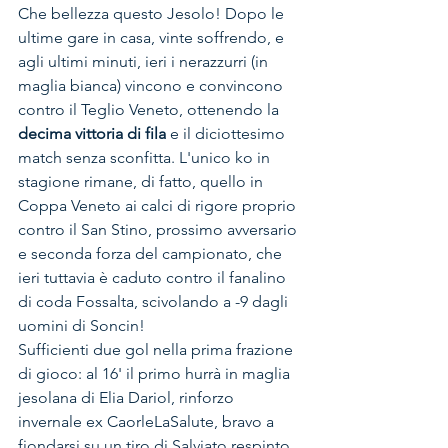
Che bellezza questo Jesolo! Dopo le 
ultime gare in casa, vinte soffrendo, e 
agli ultimi minuti, ieri i nerazzurri (in 
maglia bianca) vincono e convincono 
contro il Teglio Veneto, ottenendo la 
decima vittoria di fila 
e il diciottesimo 
match senza sconfitta. L'unico ko in 
stagione rimane, di fatto, quello in 
Coppa Veneto ai calci di rigore proprio 
contro il San Stino, prossimo avversario 
e seconda forza del campionato, che 
ieri tuttavia è caduto contro il fanalino 
di coda Fossalta, scivolando a -9 dagli 
uomini di Soncin!
Sufficienti due gol nella prima frazione 
di gioco: al 16' il primo hurrà in maglia 
jesolana di Elia Dariol, rinforzo 
invernale ex CaorleLaSalute, bravo a 
fiondarsi su un tiro di Salviato respinto 