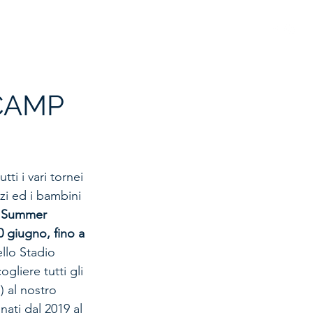
 GIOVANILE
STORIA
SPONSOR
MODULISTICA
 CAMP
utti i vari tornei 
zzi ed i bambini 
 
Summer 
 giugno, fino a 
ello Stadio 
gliere tutti gli 
!) al nostro 
 nati dal 2019 al 