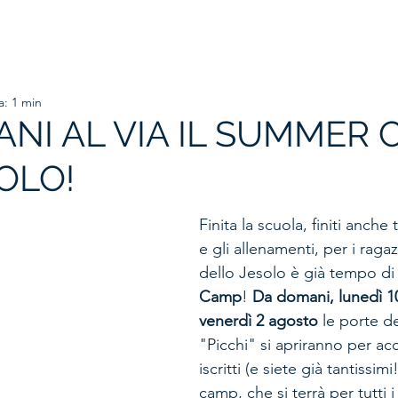
HOME
ORGANIGRAMMA
PRIMA SQUADRA
SETTORE
a: 1 min
NI AL VIA IL SUMMER
OLO!
Finita la scuola, finiti anche t
e gli allenamenti, per i raga
dello Jesolo è già tempo di
Camp
! 
Da domani, lunedì 10
venerdì 2 agosto
 le porte d
"Picchi" si apriranno per acco
iscritti (e siete già tantissimi
camp, che si terrà per tutti i