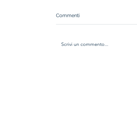
Commenti
Scrivi un commento...
IL CAPOLAVORO È
SERVITO: ALLIEVI SALVI!