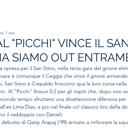
HOME
ORGANIGRAMMA
PRIMA SQUADRA
SETTORE
ra: 1 min
L "PICCHI" VINCE IL SA
MA SIAMO OUT ENTRAM
a ripresa per il San Stino, nella terza gara del girone elim
are è comunque il Ceggia che vince il girone arrivando
, San Stino e Crepaldo finiscono qua la loro corsa nell
to. Al "Picchi" finisce 0-2 per gli ospiti che, dopo non av
secondo tempo sfruttano una disattenzione difensiva per 
all'ex Lima Dias, e poi nel finale col classico tiro della 
no il raddoppio con Danieli. 
l debutto di Qatip Arapaj ('99) arrivato a rinforzare la squ