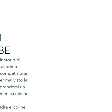
 GIOVANILE
STORIA
SPONSOR
MODULISTICA
N
BE
inatorio di 
 al primo 
a competizione 
er mai visto la 
prendersi un 
domenica (anche 
adra e poi nel 