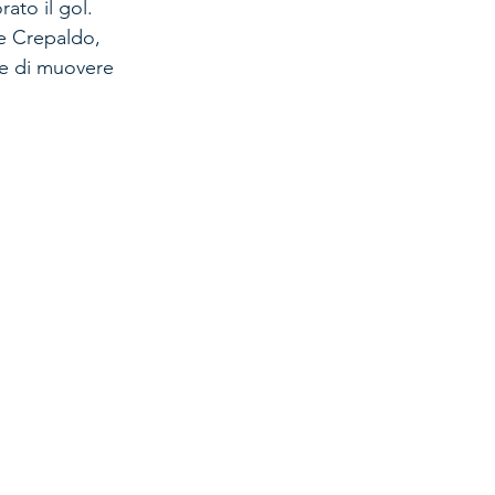
ato il gol. 
te Crepaldo, 
re di muovere 