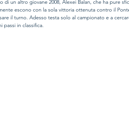
so di un altro giovane 2008, Alexei Balan, che ha pure sfior
mente escono con la sola vittoria ottenuta contro il Pon
ssare il turno. Adesso testa solo al campionato e a cerca
 passi in classifica. 