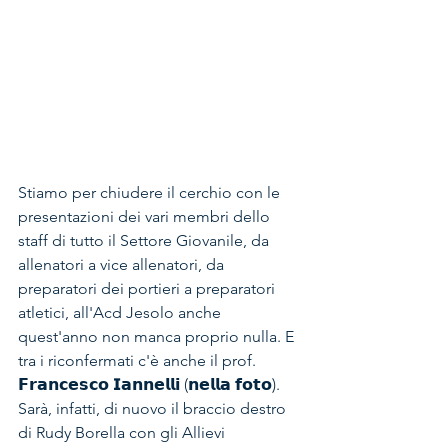
Stiamo per chiudere il cerchio con le 
presentazioni dei vari membri dello 
staff di tutto il Settore Giovanile, da 
allenatori a vice allenatori, da 
preparatori dei portieri a preparatori 
atletici, all'Acd Jesolo anche 
quest'anno non manca proprio nulla. E 
tra i riconfermati c'è anche il prof. 
𝗙𝗿𝗮𝗻𝗰𝗲𝘀𝗰𝗼 𝗜𝗮𝗻𝗻𝗲𝗹𝗹𝗶 (𝗻𝗲𝗹𝗹𝗮 𝗳𝗼𝘁𝗼). 
Sarà, infatti, di nuovo il braccio destro 
di Rudy Borella con gli Allievi 