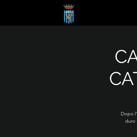
C
CA
Dopo l'
duro 