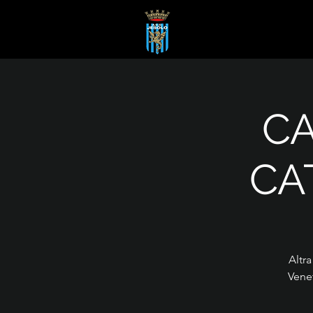
C
CA
Altra
Venet