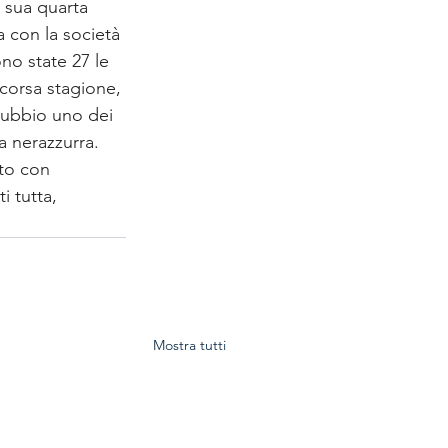
a sua quarta 
a con la società 
ono state 27 le 
corsa stagione, 
dubbio uno dei 
va nerazzurra. 
ato con 
 tutta, 
Mostra tutti