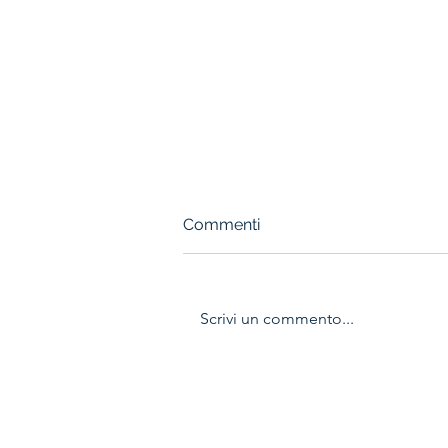
Commenti
Scrivi un commento...
VIGOR AVANTI, MA "BISCA"
LA RIPRENDE (1-1)