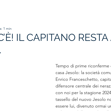
HOME
ORGANIGRAMMA
PRIMA SQUADRA
SETTORE
a: 1 min
C’È! IL CAPITANO RESTA
.
Tempo di prime riconferme e 
casa Jesolo: la società com
Enrico Franceschetto, capi
difensore centrale dei nerazz
con noi per la stagione 2024
tassello del nuovo Jesolo n
essere lui, divenuto ormai u