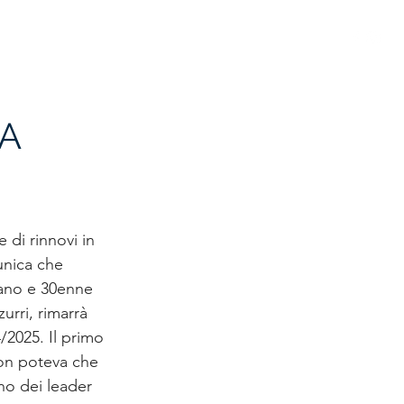
 GIOVANILE
STORIA
SPONSOR
MODULISTICA
 A
di rinnovi in 
unica che 
tano e 30enne 
urri, rimarrà 
/2025. Il primo 
on poteva che 
no dei leader 